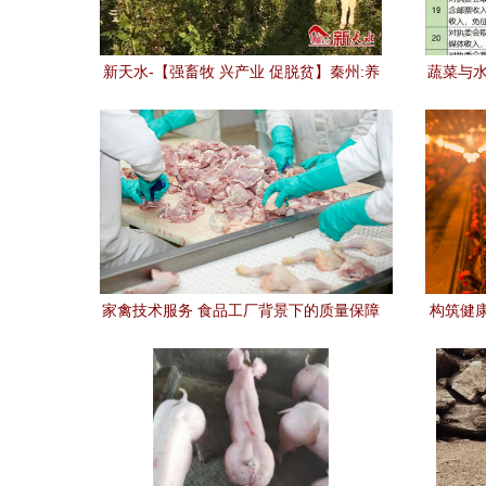
新天水-【强畜牧 兴产业 促脱贫】秦州:养
蔬菜与水
殖产业再发力 畜牧脱贫显成效(三) 家禽技
术服务
家禽技术服务 食品工厂背景下的质量保障
构筑健
与技术创新
家禽