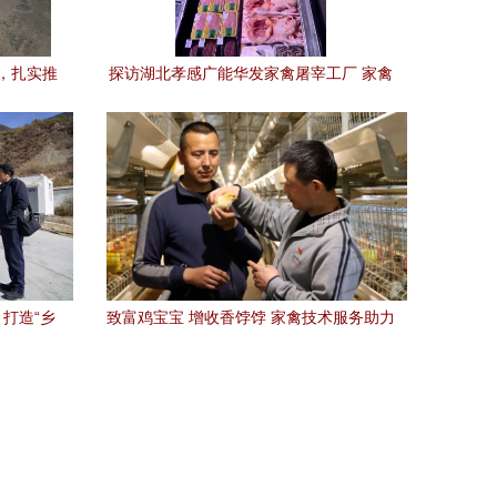
，扎实推
探访湖北孝感广能华发家禽屠宰工厂 家禽
务
技术服务的前沿实践
打造“乡
致富鸡宝宝 增收香饽饽 家禽技术服务助力
贡乡调研藏
产业升级