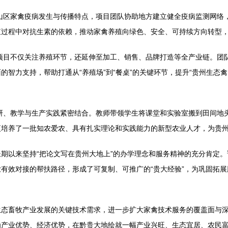
山区家禽疫病发生与传播特点，项目团队协助地方建立健全疫病监测网络
殖过程中对抗生素的依赖，推动家禽养殖向绿色、安全、可持续方向转型
项目不仅关注养殖环节，还延伸至加工、销售、品牌打造等全产业链。团
智力支持，帮助打通从“养殖场”到“餐桌”的关键环节，提升“贵州生态
研、教学与生产实践紧密结合。教师带领学生将课堂和实验室搬到田间地
更培养了一批知农爱农、具有扎实理论和实践能力的新型农业人才，为贵
期以来坚持“把论文写在贵州大地上”的办学理念和服务精神的充分肯定
有效对接的帮扶路径，形成了可复制、可推广的“贵大经验”，为巩固拓
生态畜牧产业发展的关键技术需求，进一步扩大家禽技术服务的覆盖面与
为产业优势、经济优势，在黔贵大地绘就一幅产业兴旺、生态宜居、农民