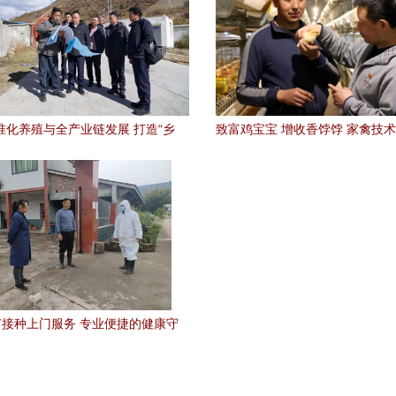
准化养殖与全产业链发展 打造“乡
致富鸡宝宝 增收香饽饽 家禽技
有机品牌——杨林在沙贡乡调研藏
产业升级
猪产业时强调
接种上门服务 专业便捷的健康守
护方案